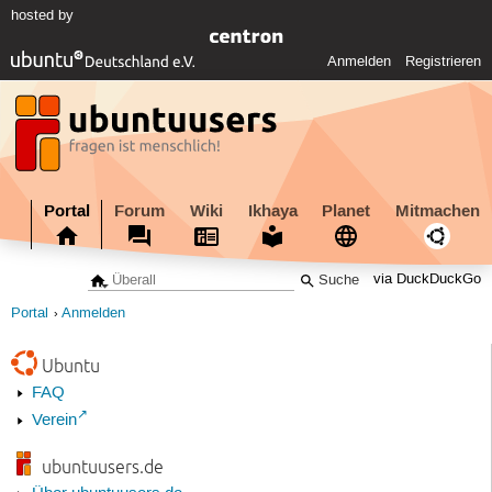
hosted by
Anmelden
Registrieren
Portal
Forum
Wiki
Ikhaya
Planet
Mitmachen
via DuckDuckGo
Portal
Anmelden
Ubuntu
FAQ
Verein
ubuntuusers.de