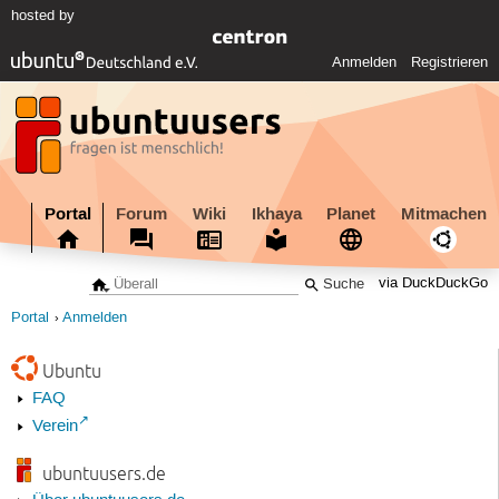
hosted by
Anmelden
Registrieren
Portal
Forum
Wiki
Ikhaya
Planet
Mitmachen
via DuckDuckGo
Portal
Anmelden
Ubuntu
FAQ
Verein
ubuntuusers.de