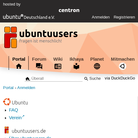
hosted by
Anmelden
Registrieren
Portal
Forum
Wiki
Ikhaya
Planet
Mitmachen
via DuckDuckGo
Portal
Anmelden
Ubuntu
FAQ
Verein
ubuntuusers.de