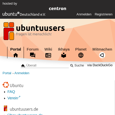
hosted by
Anmelden
Registrieren
Portal
Forum
Wiki
Ikhaya
Planet
Mitmachen
via DuckDuckGo
Portal
Anmelden
Ubuntu
FAQ
Verein
ubuntuusers.de