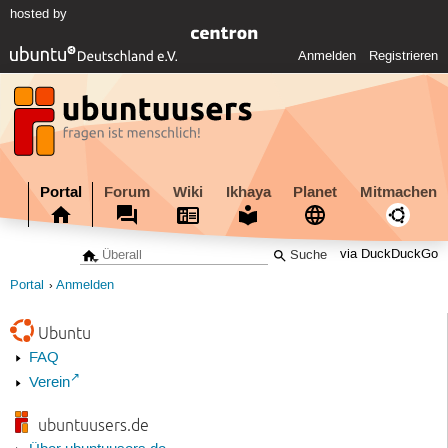
hosted by
Anmelden
Registrieren
Portal
Forum
Wiki
Ikhaya
Planet
Mitmachen
via DuckDuckGo
Portal
Anmelden
Ubuntu
FAQ
Verein
ubuntuusers.de