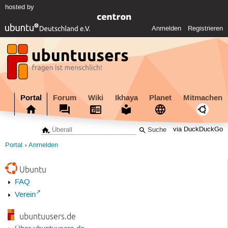
hosted by
Anmelden
Registrieren
Portal
Forum
Wiki
Ikhaya
Planet
Mitmachen
via DuckDuckGo
Portal
Anmelden
Ubuntu
FAQ
Verein
ubuntuusers.de