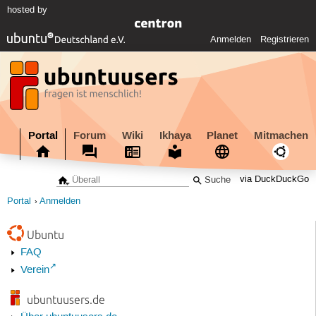
hosted by
Anmelden
Registrieren
Portal
Forum
Wiki
Ikhaya
Planet
Mitmachen
via DuckDuckGo
Portal
Anmelden
Ubuntu
FAQ
Verein
ubuntuusers.de