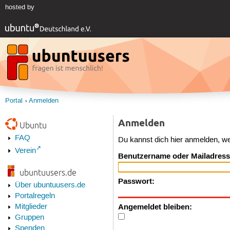
hosted by
Portal
Anmelden
Anmelden
Ubuntu
FAQ
Du kannst dich hier anmelden, w
Verein
Benutzername oder Mailadress
ubuntuusers.de
Passwort:
Über ubuntuusers.de
Portalregeln
Angemeldet bleiben:
Mitglieder
Gruppen
Spenden