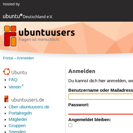
hosted by
Portal
Anmelden
Anmelden
Ubuntu
FAQ
Du kannst dich hier anmelden, w
Verein
Benutzername oder Mailadress
ubuntuusers.de
Passwort:
Über ubuntuusers.de
Portalregeln
Angemeldet bleiben:
Mitglieder
Gruppen
Spenden