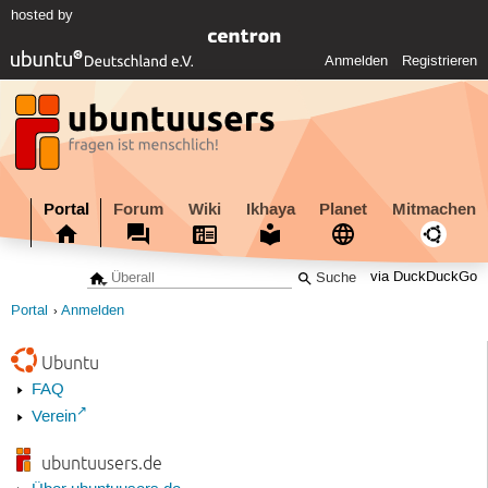
hosted by
Anmelden
Registrieren
Portal
Forum
Wiki
Ikhaya
Planet
Mitmachen
via DuckDuckGo
Portal
Anmelden
Ubuntu
FAQ
Verein
ubuntuusers.de