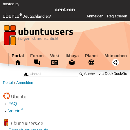
hosted by
Anmelden
Registrieren
Portal
Forum
Wiki
Ikhaya
Planet
Mitmachen
via DuckDuckGo
Portal
Anmelden
Ubuntu
FAQ
Verein
ubuntuusers.de