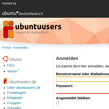
hosted by
Portal
Anmelden
Anmelden
Ubuntu
FAQ
Du kannst dich hier anmelden, w
Verein
Benutzername oder Mailadress
ubuntuusers.de
Passwort:
Über ubuntuusers.de
Portalregeln
Angemeldet bleiben:
Mitglieder
Gruppen
Spenden