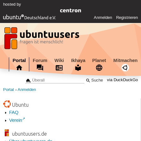
hosted by
Anmelden
Registrieren
Portal
Forum
Wiki
Ikhaya
Planet
Mitmachen
via DuckDuckGo
Portal
Anmelden
Ubuntu
FAQ
Verein
ubuntuusers.de