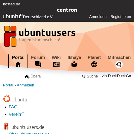
hosted by
Anmelden
Registrieren
Portal
Forum
Wiki
Ikhaya
Planet
Mitmachen
via DuckDuckGo
Portal
Anmelden
Ubuntu
FAQ
Verein
ubuntuusers.de