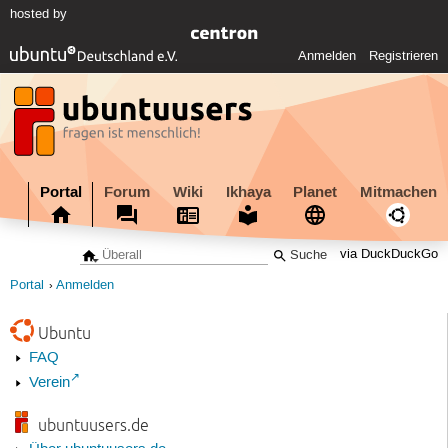
hosted by
Anmelden
Registrieren
Portal
Forum
Wiki
Ikhaya
Planet
Mitmachen
via DuckDuckGo
Portal
Anmelden
Ubuntu
FAQ
Verein
ubuntuusers.de