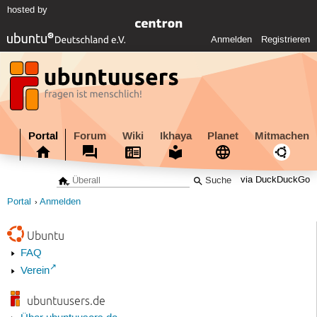
hosted by
Anmelden
Registrieren
Portal
Forum
Wiki
Ikhaya
Planet
Mitmachen
via DuckDuckGo
Portal
Anmelden
Ubuntu
FAQ
Verein
ubuntuusers.de