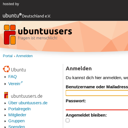
hosted by
Portal
Anmelden
Anmelden
Ubuntu
FAQ
Du kannst dich hier anmelden, w
Verein
Benutzername oder Mailadress
ubuntuusers.de
Passwort:
Über ubuntuusers.de
Portalregeln
Angemeldet bleiben:
Mitglieder
Gruppen
Spenden