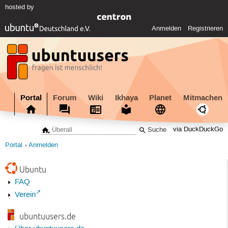
hosted by
Anmelden
Registrieren
Portal
Forum
Wiki
Ikhaya
Planet
Mitmachen
via DuckDuckGo
Portal
Anmelden
Ubuntu
FAQ
Verein
ubuntuusers.de