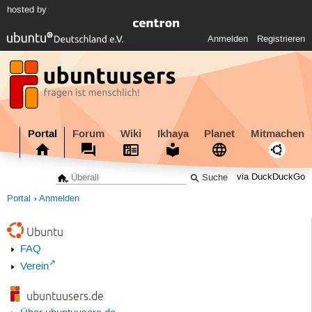
hosted by
Anmelden
Registrieren
Portal
Forum
Wiki
Ikhaya
Planet
Mitmachen
via DuckDuckGo
Portal
Anmelden
Ubuntu
FAQ
Verein
ubuntuusers.de