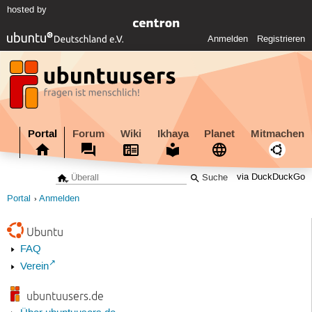
hosted by
Anmelden
Registrieren
Portal
Forum
Wiki
Ikhaya
Planet
Mitmachen
via DuckDuckGo
Portal
Anmelden
Ubuntu
FAQ
Verein
ubuntuusers.de