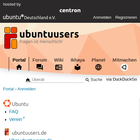
hosted by
Anmelden
Registrieren
Portal
Forum
Wiki
Ikhaya
Planet
Mitmachen
via DuckDuckGo
Portal
Anmelden
Ubuntu
FAQ
Verein
ubuntuusers.de