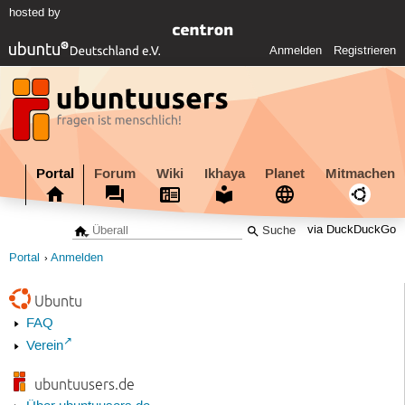
hosted by
Anmelden
Registrieren
Portal
Forum
Wiki
Ikhaya
Planet
Mitmachen
via DuckDuckGo
Portal
Anmelden
Ubuntu
FAQ
Verein
ubuntuusers.de