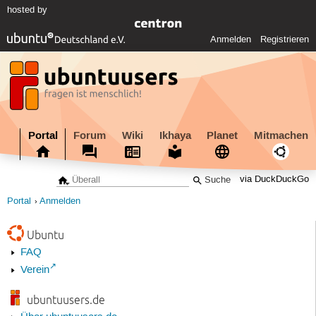
hosted by
Anmelden
Registrieren
Portal
Forum
Wiki
Ikhaya
Planet
Mitmachen
via DuckDuckGo
Portal
Anmelden
Ubuntu
FAQ
Verein
ubuntuusers.de