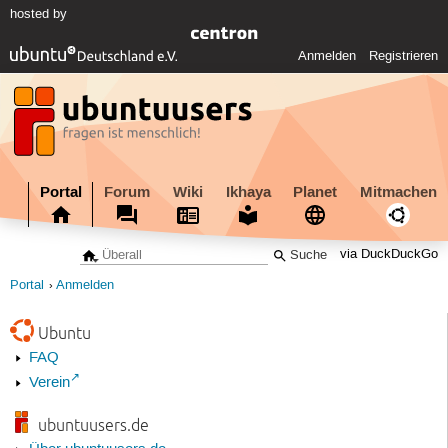
hosted by
Anmelden
Registrieren
Portal
Forum
Wiki
Ikhaya
Planet
Mitmachen
via DuckDuckGo
Portal
Anmelden
Ubuntu
FAQ
Verein
ubuntuusers.de