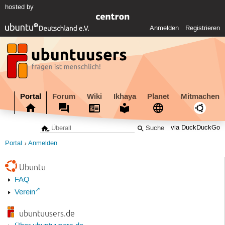
hosted by
Anmelden
Registrieren
Portal
Forum
Wiki
Ikhaya
Planet
Mitmachen
via DuckDuckGo
Portal
Anmelden
Ubuntu
FAQ
Verein
ubuntuusers.de