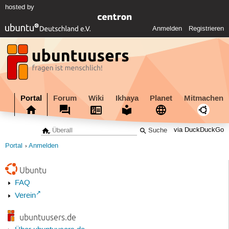
hosted by
Anmelden
Registrieren
Portal
Forum
Wiki
Ikhaya
Planet
Mitmachen
via DuckDuckGo
Portal
Anmelden
Ubuntu
FAQ
Verein
ubuntuusers.de