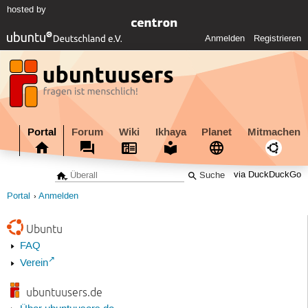
hosted by
Anmelden
Registrieren
Portal
Forum
Wiki
Ikhaya
Planet
Mitmachen
via DuckDuckGo
Portal
Anmelden
Ubuntu
FAQ
Verein
ubuntuusers.de