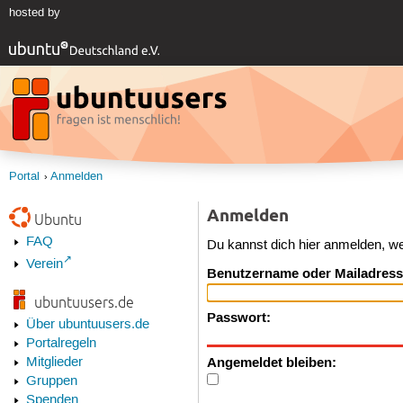
hosted by
Portal
Anmelden
Anmelden
Ubuntu
FAQ
Du kannst dich hier anmelden, w
Verein
Benutzername oder Mailadress
ubuntuusers.de
Passwort:
Über ubuntuusers.de
Portalregeln
Angemeldet bleiben:
Mitglieder
Gruppen
Spenden