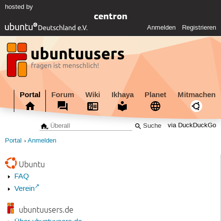
hosted by
Anmelden
Registrieren
Portal
Forum
Wiki
Ikhaya
Planet
Mitmachen
via DuckDuckGo
Portal
Anmelden
Ubuntu
FAQ
Verein
ubuntuusers.de