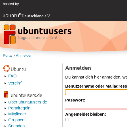
hosted by
Portal
Anmelden
Anmelden
Ubuntu
FAQ
Du kannst dich hier anmelden, w
Verein
Benutzername oder Mailadress
ubuntuusers.de
Passwort:
Über ubuntuusers.de
Portalregeln
Angemeldet bleiben:
Mitglieder
Gruppen
Spenden