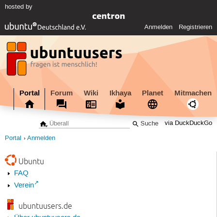
hosted by
Anmelden
Registrieren
Portal
Forum
Wiki
Ikhaya
Planet
Mitmachen
via DuckDuckGo
Portal
Anmelden
Ubuntu
FAQ
Verein
ubuntuusers.de