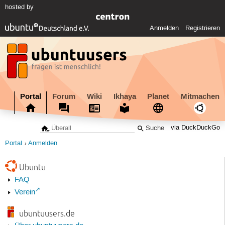
hosted by
Anmelden
Registrieren
Portal
Forum
Wiki
Ikhaya
Planet
Mitmachen
via DuckDuckGo
Portal
Anmelden
Ubuntu
FAQ
Verein
ubuntuusers.de