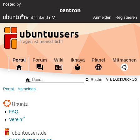
hosted by
Anmelden
Registrieren
Portal
Forum
Wiki
Ikhaya
Planet
Mitmachen
via DuckDuckGo
Portal
Anmelden
Ubuntu
FAQ
Verein
ubuntuusers.de