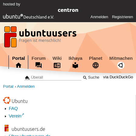
hosted by
Anmelden
Registrieren
Portal
Forum
Wiki
Ikhaya
Planet
Mitmachen
via DuckDuckGo
Portal
Anmelden
Ubuntu
FAQ
Verein
ubuntuusers.de