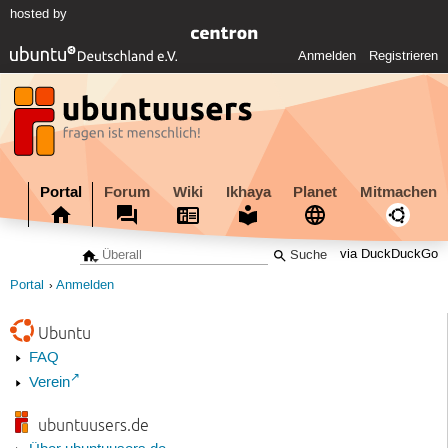
hosted by
Anmelden
Registrieren
Portal
Forum
Wiki
Ikhaya
Planet
Mitmachen
via DuckDuckGo
Portal
Anmelden
Ubuntu
FAQ
Verein
ubuntuusers.de