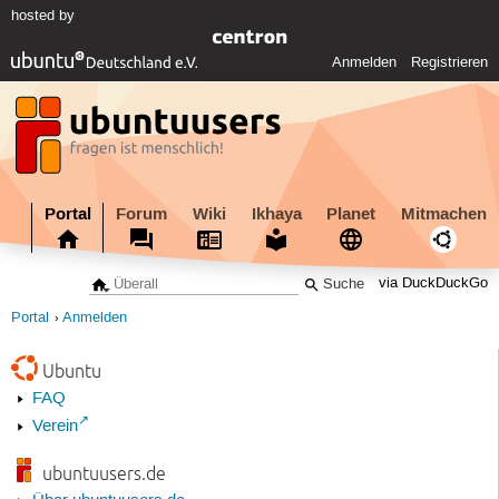
hosted by
Anmelden
Registrieren
Portal
Forum
Wiki
Ikhaya
Planet
Mitmachen
via DuckDuckGo
Portal
Anmelden
Ubuntu
FAQ
Verein
ubuntuusers.de