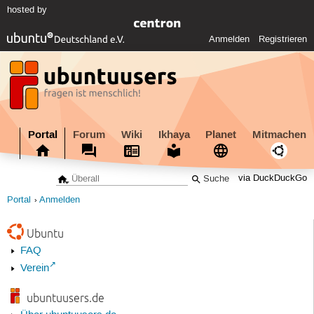
hosted by
Anmelden
Registrieren
Portal
Forum
Wiki
Ikhaya
Planet
Mitmachen
via DuckDuckGo
Portal
Anmelden
Ubuntu
FAQ
Verein
ubuntuusers.de