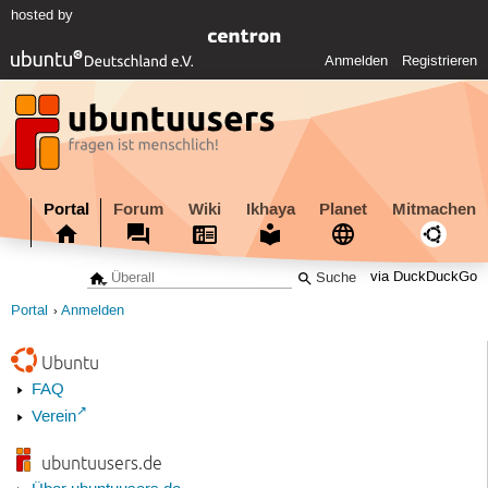
hosted by
Anmelden
Registrieren
Portal
Forum
Wiki
Ikhaya
Planet
Mitmachen
via DuckDuckGo
Portal
Anmelden
Ubuntu
FAQ
Verein
ubuntuusers.de