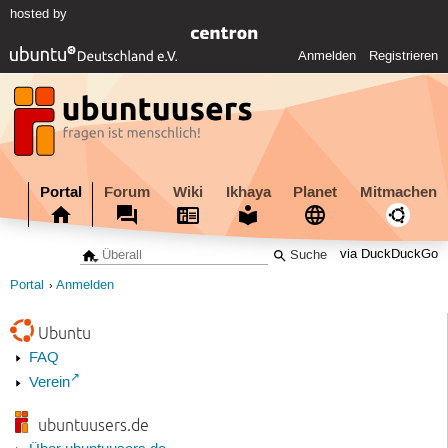
hosted by
Anmelden
Registrieren
Portal
Forum
Wiki
Ikhaya
Planet
Mitmachen
via DuckDuckGo
Portal
Anmelden
Ubuntu
FAQ
Verein
ubuntuusers.de