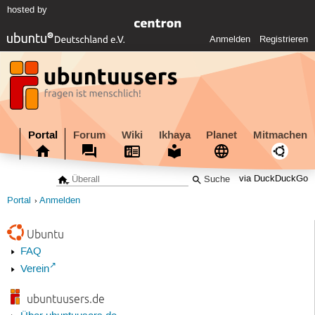
hosted by
Anmelden
Registrieren
Portal
Forum
Wiki
Ikhaya
Planet
Mitmachen
via DuckDuckGo
Portal
Anmelden
Ubuntu
FAQ
Verein
ubuntuusers.de