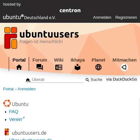
hosted by
Anmelden
Registrieren
Portal
Forum
Wiki
Ikhaya
Planet
Mitmachen
via DuckDuckGo
Portal
Anmelden
Ubuntu
FAQ
Verein
ubuntuusers.de