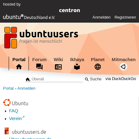
hosted by
Anmelden
Registrieren
Portal
Forum
Wiki
Ikhaya
Planet
Mitmachen
via DuckDuckGo
Portal
Anmelden
Ubuntu
FAQ
Verein
ubuntuusers.de