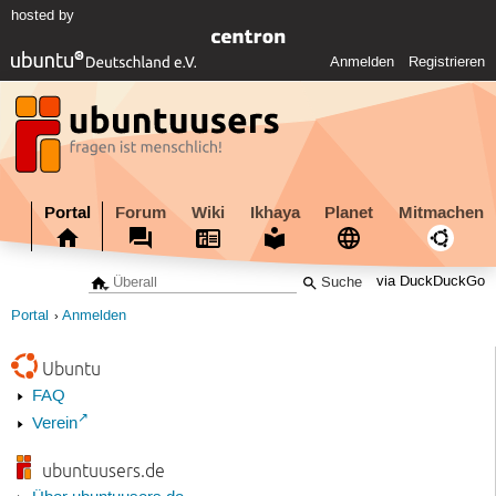
hosted by
Anmelden
Registrieren
Portal
Forum
Wiki
Ikhaya
Planet
Mitmachen
via DuckDuckGo
Portal
Anmelden
Ubuntu
FAQ
Verein
ubuntuusers.de