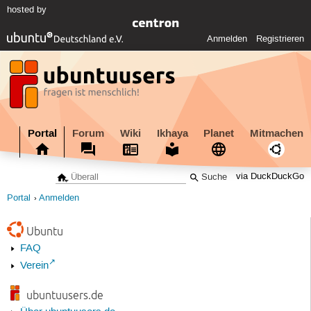
hosted by
Anmelden
Registrieren
Portal
Forum
Wiki
Ikhaya
Planet
Mitmachen
via DuckDuckGo
Portal
Anmelden
Ubuntu
FAQ
Verein
ubuntuusers.de