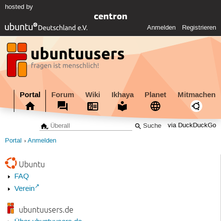
hosted by
Anmelden
Registrieren
Portal
Forum
Wiki
Ikhaya
Planet
Mitmachen
via DuckDuckGo
Portal
Anmelden
Ubuntu
FAQ
Verein
ubuntuusers.de