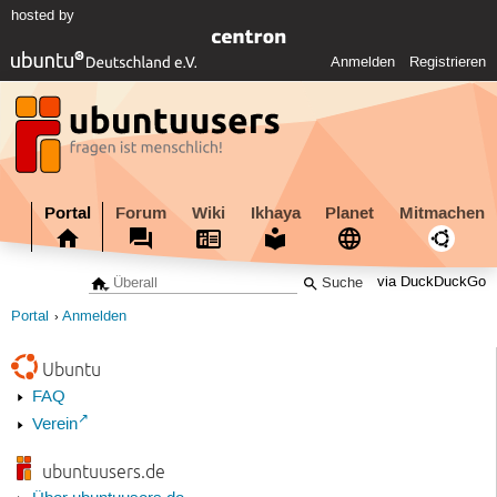
hosted by
Anmelden
Registrieren
Portal
Forum
Wiki
Ikhaya
Planet
Mitmachen
via DuckDuckGo
Portal
Anmelden
Ubuntu
FAQ
Verein
ubuntuusers.de