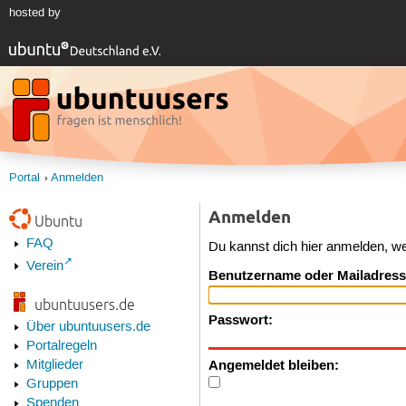
hosted by
Portal
Anmelden
Anmelden
Ubuntu
FAQ
Du kannst dich hier anmelden, w
Verein
Benutzername oder Mailadress
ubuntuusers.de
Passwort:
Über ubuntuusers.de
Portalregeln
Angemeldet bleiben:
Mitglieder
Gruppen
Spenden