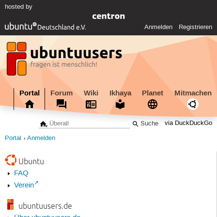
hosted by
Anmelden
Registrieren
Portal
Forum
Wiki
Ikhaya
Planet
Mitmachen
via DuckDuckGo
Portal
Anmelden
Ubuntu
FAQ
Verein
ubuntuusers.de