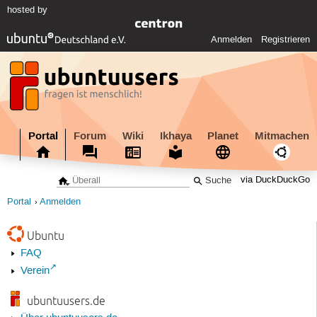
hosted by
Anmelden
Registrieren
Portal
Forum
Wiki
Ikhaya
Planet
Mitmachen
via DuckDuckGo
Portal
Anmelden
Ubuntu
FAQ
Verein
ubuntuusers.de