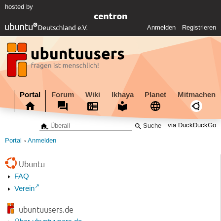
hosted by
Anmelden
Registrieren
Portal
Forum
Wiki
Ikhaya
Planet
Mitmachen
via DuckDuckGo
Portal
Anmelden
Ubuntu
FAQ
Verein
ubuntuusers.de